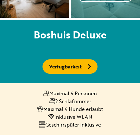
Vermietung
Boshuis Deluxe
Privat vermietung
Verfügbarkeit
+31 (0) 577 411 283
Maximal 4 Personen
Informationen für Gäste
2 Schlafzimmer
Contact
Maximal 4 Hunde erlaubt
Inklusive WLAN
Werken bij
Geschirrspüler inklusive
Mein Samoza