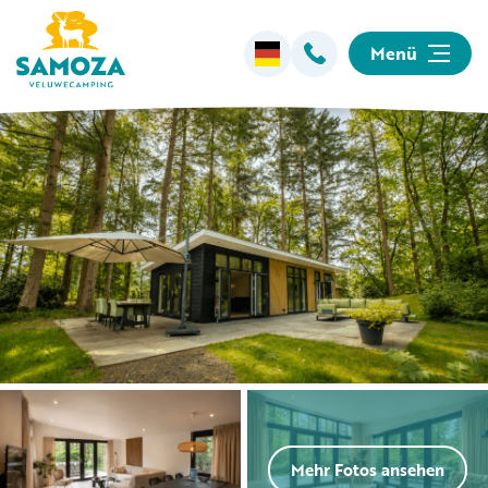
Menü
Übernachten
Einrichtungen
Animation
Umgebung
Informationen
Mehr Fotos ansehen
Camping