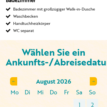
Badezimmer
Badezimmer mit großzügiger Walk-in-Dusche
Waschbecken
Handtuchheizkörper
WC separat
Wählen Sie ein
Ankunfts-/Abreisedat
August
2026
Mo
Di
Mi
Do
Fr
Sa
So
1
2