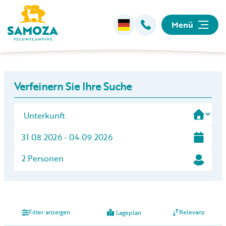
Menü
Übernachten
+
Verfeinern Sie Ihre Suche
−
Einrichtungen
Animation
Umgebung
2 Personen
Informationen
Filter anzeigen
Relevanz
Lageplan
Camping