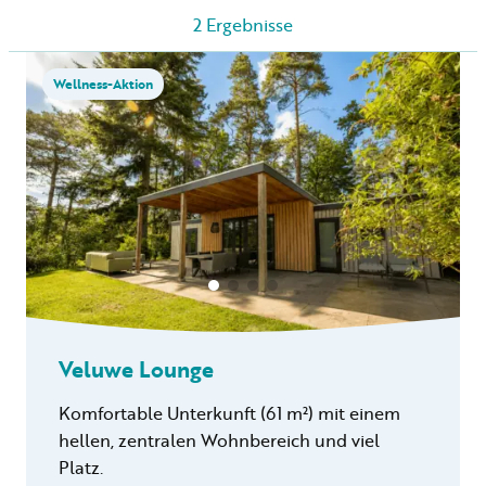
2
Ergebnisse
Vermietung
Wellness-Aktion
Privat vermietung
+31 (0) 577 411 283
Informationen für Gäste
Veluwe Lounge
Contact
Komfortable Unterkunft (61 m²) mit einem
Werken bij
hellen, zentralen Wohnbereich und viel
Mein Samoza
Platz.
Inklusive