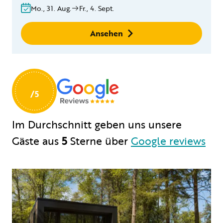
Stornierung innerhalb von
Mo., 31. Aug.
Fr., 4. Sept.
24 Stunden
Keine
Ansehen
Buchungsgebühren
Im Durchschnitt geben uns unsere
Gäste
aus
5
Sterne über
Google reviews