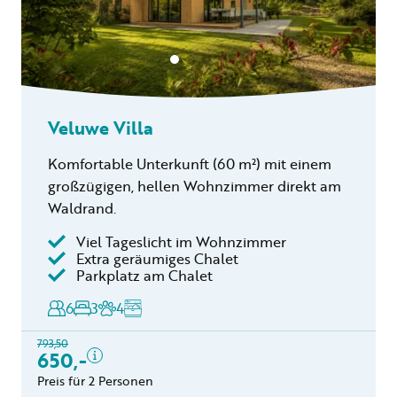
Veluwe Villa
Komfortable Unterkunft (60 m²) mit einem
großzügigen, hellen Wohnzimmer direkt am
Waldrand.
Inklusive
Viel Tageslicht im Wohnzimmer
Kurtaxe
Extra geräumiges Chalet
Parkplatz am Chalet
Küchentuchpaket
Endreinigung
6
3
4
Reinigungszuschlag für
Hund(e)
793,50
650,-
Bettwäsche
Preis für 2 Personen
Kostenlose