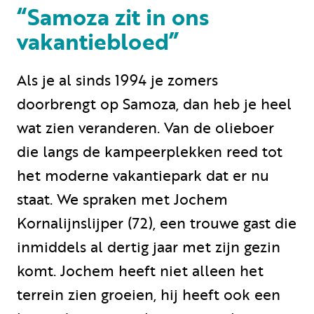
“Samoza zit in ons
vakantiebloed”
Vermietung
Als je al sinds 1994 je zomers
Privat vermietung
doorbrengt op Samoza, dan heb je heel
wat zien veranderen. Van de olieboer
die langs de kampeerplekken reed tot
het moderne vakantiepark dat er nu
+31 (0) 577 411 283
staat. We spraken met Jochem
Informationen für Gäste
Kornalijnslijper (72), een trouwe gast die
Contact
inmiddels al dertig jaar met zijn gezin
komt. Jochem heeft niet alleen het
Werken bij
terrein zien groeien, hij heeft ook een
Mein Samoza