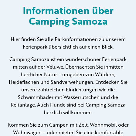
Informationen über
Camping Samoza
Vermietung
Privat vermietung
Hier finden Sie alle Parkinformationen zu unserem
Ferienpark übersichtlich auf einen Blick.
Camping Samoza ist ein wunderschöner Ferienpark
mitten auf der Veluwe. Übernachten Sie inmitten
herrlicher Natur – umgeben von Wäldern,
+31 (0) 577 411 283
Heideflächen und Sandverwehungen. Entdecken Sie
unsere zahlreichen Einrichtungen wie die
Informationen für Gäste
Schwimmbäder mit Wasserrutschen und die
Contact
Reitanlage. Auch Hunde sind bei Camping Samoza
herzlich willkommen.
Werken bij
Kommen Sie zum Campen mit Zelt, Wohnmobil oder
Mein Samoza
Wohnwagen – oder mieten Sie eine komfortable