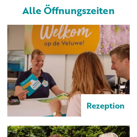
Alle Öffnungszeiten
Vermietung
Privat vermietung
+31 (0) 577 411 283
Informationen für Gäste
Rezeption
Contact
Werken bij
Mein Samoza