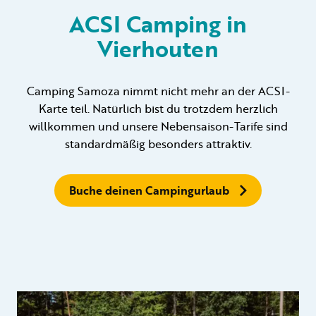
ACSI Camping in
Vierhouten
Vermietung
Privat vermietung
Camping Samoza nimmt nicht mehr an der ACSI-
Karte teil. Natürlich bist du trotzdem herzlich
willkommen und unsere Nebensaison-Tarife sind
standardmäßig besonders attraktiv.
+31 (0) 577 411 283
Buche deinen Campingurlaub
Informationen für Gäste
Contact
Werken bij
Mein Samoza