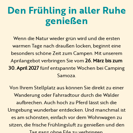
Den Frühling in aller Ruhe
genießen
Vermietung
Privat vermietung
Wenn die Natur wieder grün wird und die ersten
warmen Tage nach draußen locken, beginnt eine
besonders schöne Zeit zum Campen. Mit unserem
Aprilangebot verbringen Sie vom
26. März bis zum
30. April 2027
fünf entspannte Wochen bei Camping
Samoza.
+31 (0) 577 411 283
Von Ihrem Stellplatz aus können Sie direkt zu einer
Informationen für Gäste
Wanderung oder Fahrradtour durch die Wälder
Contact
aufbrechen. Auch hoch zu Pferd lässt sich die
Umgebung wunderbar entdecken. Und manchmal ist
Werken bij
es am schönsten, einfach vor dem Wohnwagen zu
sitzen, die frische Frühlingsluft zu genießen und den
Mein Samoza
Tag ganz ohne Eile zu verbringen.