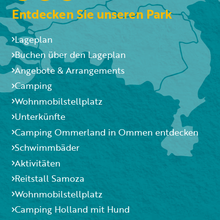
Entdecken Sie unseren Park
Lageplan
Buchen über den Lageplan
Angebote & Arrangements
Camping
Wohnmobilstellplatz
Unterkünfte
Camping Ommerland in Ommen entdecken
Schwimmbäder
Aktivitäten
Reitstall Samoza
Wohnmobilstellplatz
Camping Holland mit Hund