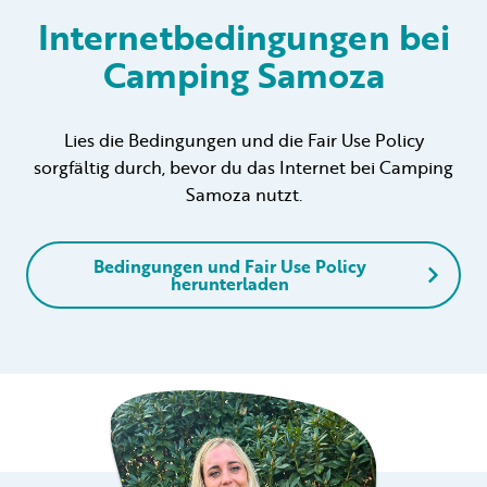
Internetbedingungen bei
Camping Samoza
Vermietung
Privat vermietung
Lies die Bedingungen und die Fair Use Policy
sorgfältig durch, bevor du das Internet bei Camping
Samoza nutzt.
Bedingungen und Fair Use Policy
+31 (0) 577 411 283
herunterladen
Informationen für Gäste
Contact
Werken bij
Mein Samoza