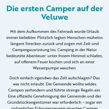
Die ersten Camper auf der
Veluwe
Vermietung
Privat vermietung
Mit dem Aufkommen des Fahrrads wurde Urlaub
immer beliebter. Plötzlich legten Menschen mühelos
längere Strecken zurück und zogen mit Zelt und
Campingausrüstung los. Camping in der Natur
bedeutete Abenteuer: unter freiem Himmel schlafen,
auf offenem Feuer kochen und sich an einer
+31 (0) 577 411 283
Wasserpumpe waschen.
Informationen für Gäste
Doch einfach irgendwo das Zelt aufschlagen? Das
Contact
war nicht erlaubt. Die Gemeinde wollte wildes
Campen verhindern und führte strenge Regeln ein.
Werken bij
Eine offizielle Genehmigung der Gemeinde und der
Grundstückseigentümer war erforderlich – sogar ein
Mein Samoza
polizeiliches Führungszeugnis mussten Camper