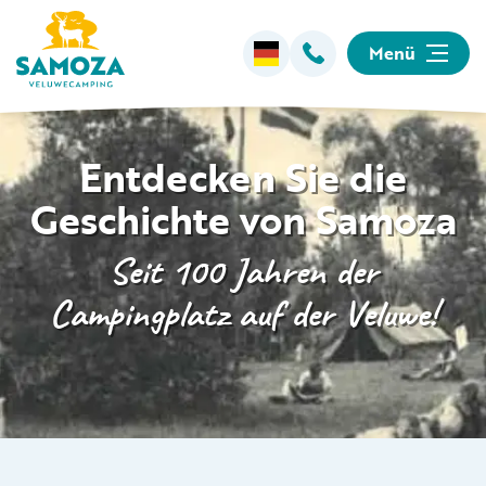
Menü
Übernachten
Entdecken Sie die
Geschichte von Samoza
Einrichtungen
Seit 100 Jahren der
Animation
Campingplatz auf der Veluwe!
Umgebung
Informationen
Camping