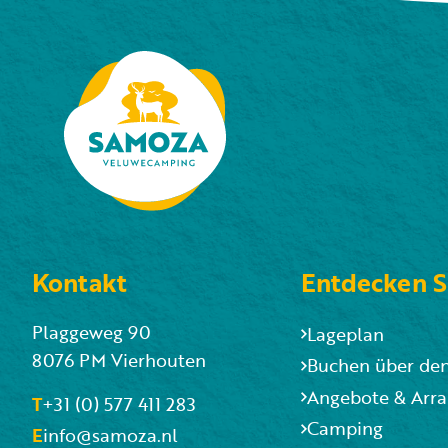
Kontakt
Entdecken S
Plaggeweg 90
Lageplan
8076 PM Vierhouten
Buchen über de
Angebote & Arr
T
+31 (0) 577 411 283
Camping
E
info@samoza.nl