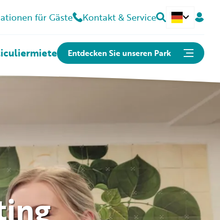
ationen für Gäste
Kontakt & Service
Nederlands
iculier
miete
Entdecken Sie unseren Park
Direkt zu...
Suchen & buchen
Öffnungszeiten
Kontakt
Können wir Ihnen helfen?
ting
Häufig gestellte Fragen