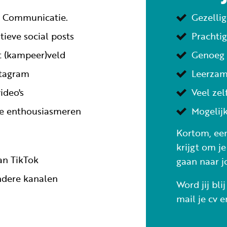
ls Communicatie.
Gezellig
tieve social posts
Prachti
et (kampeer)veld
Genoeg 
stagram
Leerzam
ideo's
Veel zel
 te enthousiasmeren
Mogelijk
Kortom, een
krijgt om je
an TikTok
gaan naar j
ndere kanalen
Word jij bli
mail je cv 