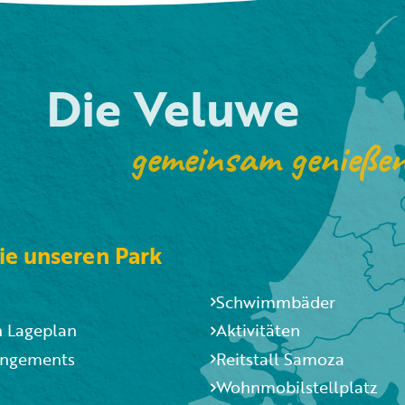
Die Veluwe
gemeinsam genieße
ie unseren Park
Schwimmbäder
n Lageplan
Aktivitäten
angements
Reitstall Samoza
Wohnmobilstellplatz