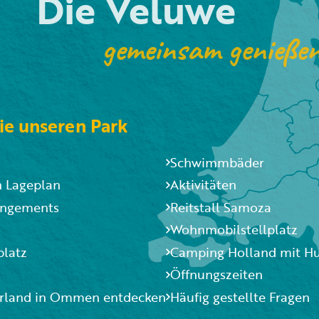
Die Veluwe
gemeinsam genieße
ie unseren Park
Schwimmbäder
n Lageplan
Aktivitäten
angements
Reitstall Samoza
Wohnmobilstellplatz
platz
Camping Holland mit H
Öffnungszeiten
land in Ommen entdecken
Häufig gestellte Fragen