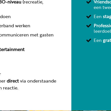
BO-niveau
(recreatie,
Vriends
een twe
 doen
Een
sta
verband werken
Professi
leerdoe
communiceren met gasten
Een
grat
ntertainment
r
teer
direct
via onderstaande
 reactie.