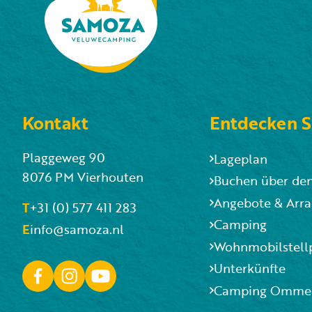
Kontakt
Entdecken S
Plaggeweg 90
Lageplan
8076 PM Vierhouten
Buchen über de
Angebote & Arr
T
+31 (0) 577 411 283
Camping
E
info@samoza.nl
Wohnmobilstell
Unterkünfte
Camping Ommer