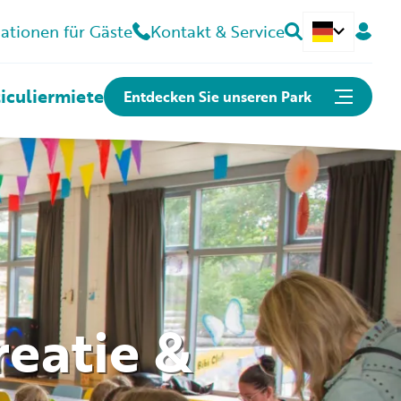
ationen für Gäste
Kontakt & Service
Nederlands
iculier
miete
Entdecken Sie unseren Park
Direkt zu...
Suchen & buchen
Öffnungszeiten
Kontakt
reatie &
Können wir Ihnen helfen?
Häufig gestellte Fragen