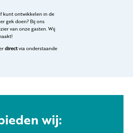
f kunt ontwikkelen in de
ker gek doen? Bij ons
zier van onze gasten. Wij
maakt!
eer
direct
via onderstaande
bieden wij: