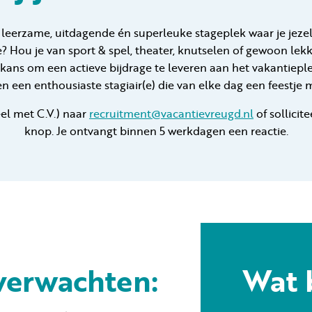
 leerzame, uitdagende én superleuke stageplek waar je jezel
? Hou je van sport & spel, theater, knutselen of gewoon lek
e kans om een actieve bijdrage te leveren aan het vakantieple
n een enthousiaste stagiair(e) die van elke dag een feestje 
eel met C.V.) naar
recruitment@vacantievreugd.nl
of sollicit
knop. Je ontvangt binnen 5 werkdagen een reactie.
verwachten:
Wat 