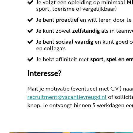
Je volgt een opleiding op minimaal
M
sport, toerisme of vergelijkbaar)
Je bent
proactief
en wilt leren door te
Je kunt zowel
zelfstandig
als in team
Je bent
sociaal vaardig
en kunt goed 
en collega’s
Je hebt affiniteit met
sport, spel en e
Interesse?
Mail je motivatie (eventueel met C.V.) naa
recruitment@vacantievreugd.nl
of sollici
knop. Je ontvangt binnen 5 werkdagen een