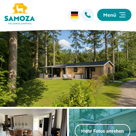
Menü
Übernachten
Einrichtungen
Animation
Umgebung
Informationen
Mehr Fotos ansehen
Camping