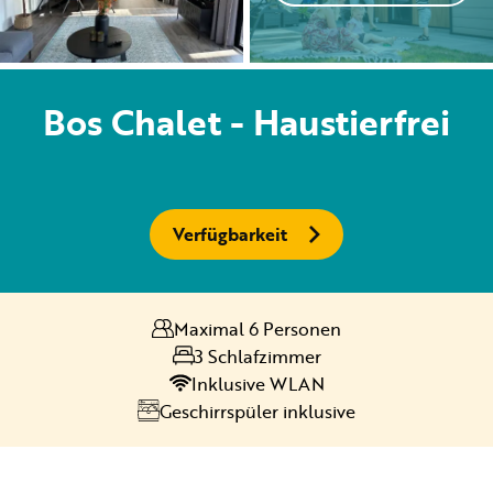
Vermietung
Bos Chalet - Haustierfrei
Privat vermietung
Verfügbarkeit
+31 (0) 577 411 283
Maximal 6 Personen
Informationen für Gäste
3 Schlafzimmer
Contact
Inklusive WLAN
Geschirrspüler inklusive
Werken bij
Mein Samoza