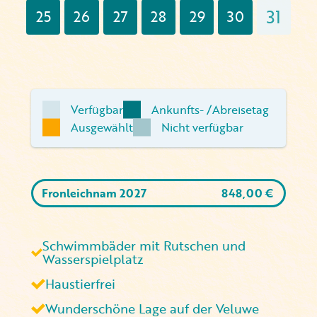
31
25
26
27
28
29
30
Verfügbar
Ankunfts- /Abreisetag
Ausgewählt
Nicht verfügbar
Fronleichnam 2027
848,00
€
Schwimmbäder mit Rutschen und
Wasserspielplatz
Haustierfrei
Wunderschöne Lage auf der Veluwe