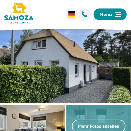
Menü
Übernachten
Einrichtungen
Animation
Umgebung
Informationen
Mehr Fotos ansehen
Camping