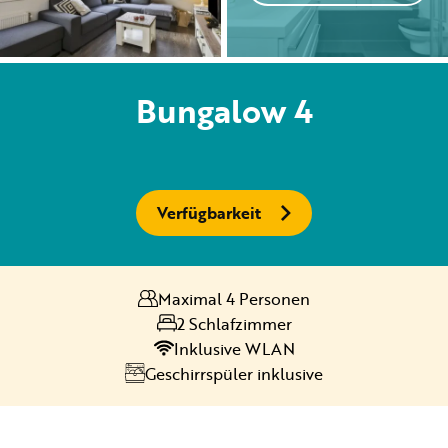
Vermietung
Bungalow 4
Privat vermietung
Verfügbarkeit
+31 (0) 577 411 283
Maximal 4 Personen
Informationen für Gäste
2 Schlafzimmer
Contact
Inklusive WLAN
Geschirrspüler inklusive
Werken bij
Mein Samoza