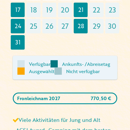
18
19
20
22
23
17
21
25
26
27
29
30
24
28
31
Verfügbar
Ankunfts- /Abreisetag
Ausgewählt
Nicht verfügbar
Fronleichnam 2027
770,50
€
Viele Aktivitäten für Jung und Alt
ACSI Award „Camping mit dem besten