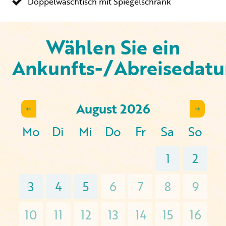
Doppelwaschtisch mit Spiegelschrank
Wählen Sie ein
Ankunfts-/Abreisedat
August
2026
Mo
Di
Mi
Do
Fr
Sa
So
1
2
3
4
5
6
7
8
9
10
11
12
13
14
15
16