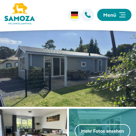
Menü
Übernachten
Einrichtungen
Animation
Umgebung
Informationen
Mehr Fotos ansehen
Camping