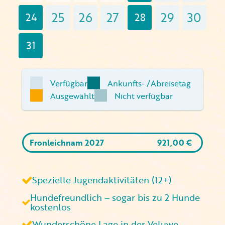
25
26
27
29
30
24
28
31
Verfügbar
Ankunfts- /Abreisetag
Ausgewählt
Nicht verfügbar
Fronleichnam 2027
921,00
€
Spezielle Jugendaktivitäten (12+)
Hundefreundlich – sogar bis zu 2 Hunde
kostenlos
Wunderschöne Lage in der Veluwe