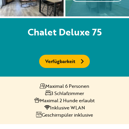
Vermietung
Chalet Deluxe 75
Privat vermietung
Verfügbarkeit
+31 (0) 577 411 283
Maximal 6 Personen
Informationen für Gäste
3 Schlafzimmer
Contact
Maximal 2 Hunde erlaubt
Inklusive WLAN
Werken bij
Geschirrspüler inklusive
Mein Samoza